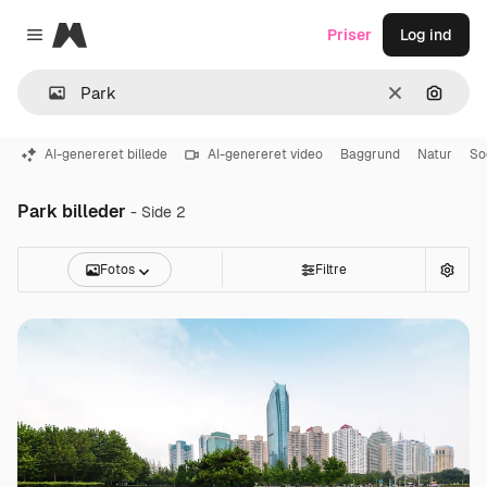
Magnific
Priser
Log ind
Close menu
Klar
Søg eft
AI-genereret billede
AI-genereret video
Baggrund
Natur
So
Park billeder
- Side 2
Fotos
Filtre