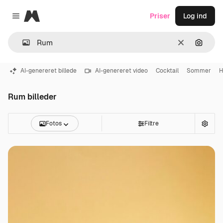
Magnific
Priser
Log ind
Close menu
Klar
Søg eft
AI-genereret billede
AI-genereret video
Cocktail
Sommer
H
Rum billeder
Fotos
Filtre