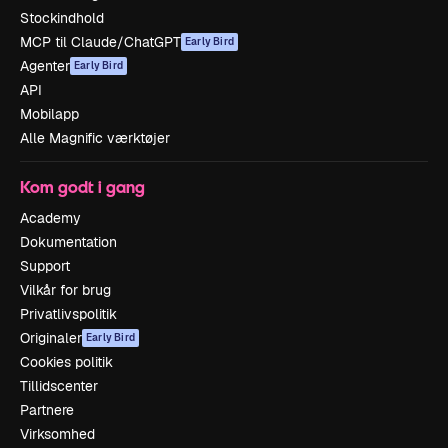
Stockindhold
MCP til Claude/ChatGPT
Early Bird
Agenter
Early Bird
API
Mobilapp
Alle Magnific værktøjer
Kom godt i gang
Academy
Dokumentation
Support
Vilkår for brug
Privatlivspolitik
Originaler
Early Bird
Cookies politik
Tillidscenter
Partnere
Virksomhed