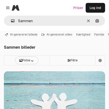
Magnific
Priser
Log ind
Close menu
Klar
Søg eft
AI-genereret billede
AI-genereret video
Kærlighed
Familie
Sammen billeder
Fotos
Filtre