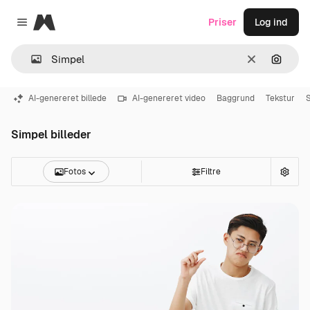
Magnific
Priser
Log ind
Close menu
Klar
Søg eft
AI-genereret billede
AI-genereret video
Baggrund
Tekstur
Simpel billeder
Fotos
Filtre