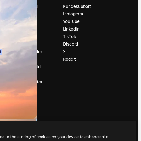
Prissætning
Kundesupport
Om os
Instagram
Reviews
YouTube
Karriere
LinkedIn
Søgetrends
TikTok
Blog
Discord
Begivenheder
X
d
Slidesgo
Reddit
Sælg indhold
Presserum
Leder du efter
magnific.ai
ree to the storing of cookies on your device to enhance site