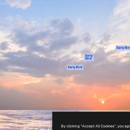
gang
tform til at skabe dit bedste
Spaces
 million abonnenter – fra
AI-assistent
Academy
ksomheder til bureauer og
AI-billedgenerator
Dokumentation
AI-videogenerator
Support
AI-
Vilkår for brug
stemmegenerator
Privatlivspolitik
Stockindhold
Originaler
Early Bir
MCP til
Cookies politik
Early
Bird
Claude/ChatGPT
Tillidscenter
Agenter
Early Bird
Partnere
API
Virksomhed
Mobilapp
Alle Magnific
værktøjer
-
2026
Freepik Company S.L.U.
Alle rettigheder forbeholdes
.
By clicking “Accept All Cookies”, you ag