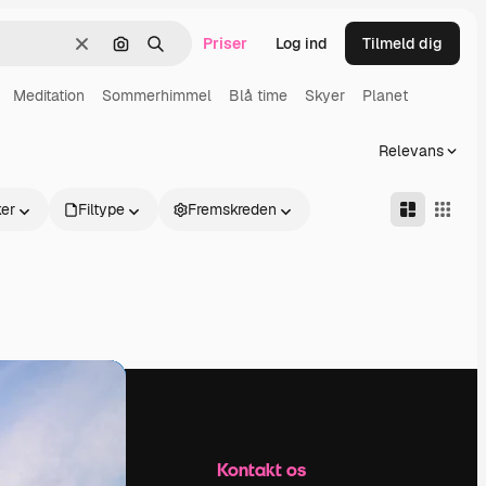
Priser
Log ind
Tilmeld dig
Klar
Søg efter billede
Søge
Meditation
Sommerhimmel
Blå time
Skyer
Planet
Relevans
er
Filtype
Fremskreden
Firma
Kontakt os