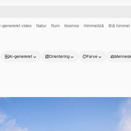
I-genereret video
Natur
Rum
Kosmos
Himmelblå
Blå himmel
AI-genereret
Orientering
Farve
Mennesk
Produkter
Kom godt i