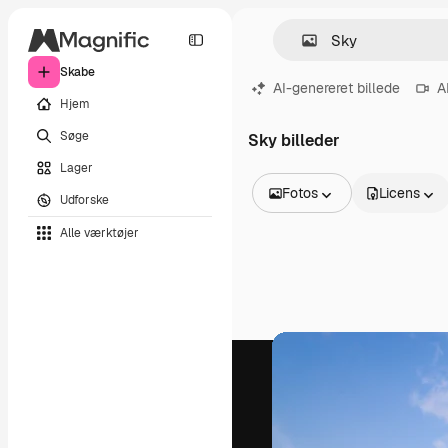
Skabe
AI-genereret billede
A
Hjem
Søge
Sky billeder
Lager
Fotos
Licens
Udforske
Alle billeder
Alle værktøjer
Vektorer
Illustrationer
Fotos
PSD
Skabeloner
Mockups
Videoer
Optagelser
Motion graphics
Videoskabeloner
Ikoner
3D modeller
Skrifttyper