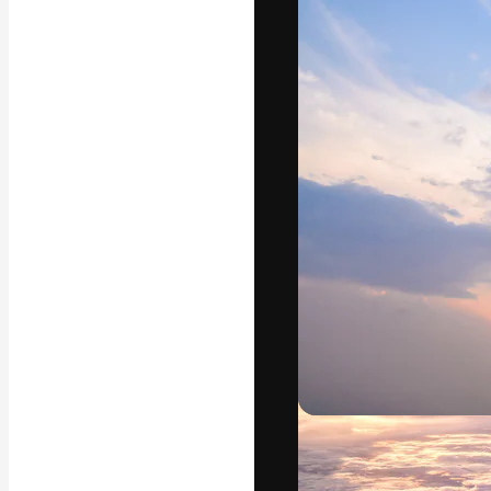
Den kreative pla
arbejde. Over 1
kreative og vir
studier.
Dansk
Copyright © 2010