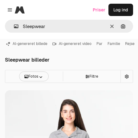
Magnific
Priser
Log ind
Close menu
Klar
Søg eft
AI-genereret billede
AI-genereret video
Par
Familie
Rejse
Sleepwear billeder
Fotos
Filtre