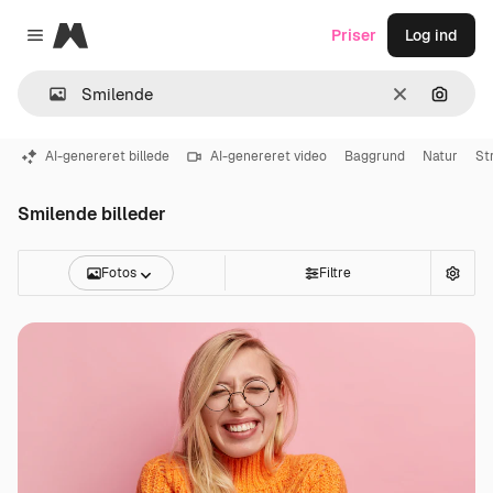
Magnific
Priser
Log ind
Close menu
Klar
Søg eft
AI-genereret billede
AI-genereret video
Baggrund
Natur
St
Smilende billeder
Fotos
Filtre