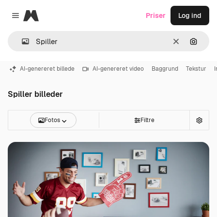
Magnific
Priser
Log ind
Close menu
Klar
Søg eft
AI-genereret billede
AI-genereret video
Baggrund
Tekstur
I
Spiller billeder
Fotos
Filtre