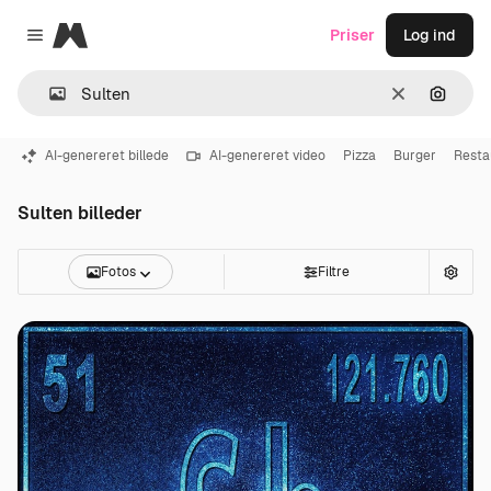
Magnific
Priser
Log ind
Close menu
Klar
Søg eft
AI-genereret billede
AI-genereret video
Pizza
Burger
Resta
Sulten billeder
Fotos
Filtre