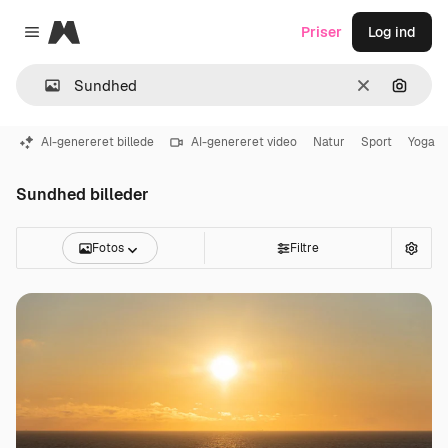
Magnific
Priser
Log ind
Close menu
Klar
Søg eft
AI-genereret billede
AI-genereret video
Natur
Sport
Yoga
Sundhed billeder
Fotos
Filtre