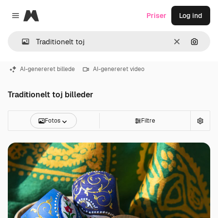
Magnific
Priser
Log ind
Close menu
Klar
Søg eft
AI-genereret billede
AI-genereret video
Traditionelt toj billeder
Fotos
Filtre