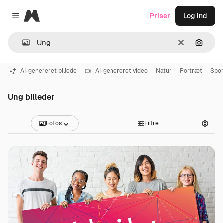
Magnific
Priser
Log ind
Close menu
Klar
Søg eft
AI-genereret billede
AI-genereret video
Natur
Portræt
Spor
Ung billeder
Fotos
Filtre