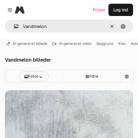
Magnific
Priser
Log ind
Close menu
Klar
Søg eft
AI-genereret billede
AI-genereret video
Baggrund
Kiwi
Avo
Vandmelon billeder
Fotos
Filtre