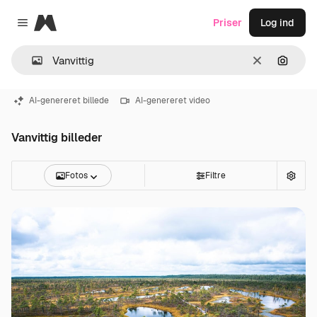
Magnific
Priser
Log ind
Close menu
Klar
Søg eft
AI-genereret billede
AI-genereret video
Vanvittig billeder
Fotos
Filtre