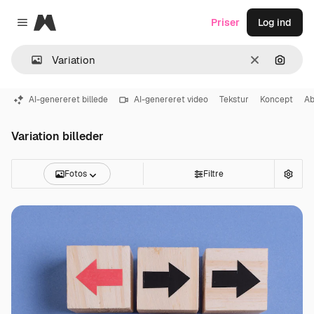
Magnific
Priser
Log ind
Close menu
Klar
Søg eft
AI-genereret billede
AI-genereret video
Tekstur
Koncept
Ab
Variation billeder
Fotos
Filtre