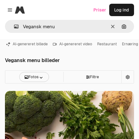
Magnific
Priser
Log ind
Close menu
Klar
Søg eft
AI-genereret billede
AI-genereret video
Restaurant
Ernæring
Vegansk menu billeder
Fotos
Filtre