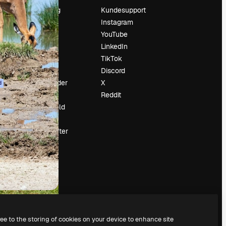
Prissætning
Kundesupport
Om os
Instagram
Reviews
YouTube
Karriere
LinkedIn
Søgetrends
TikTok
Blog
Discord
Begivenheder
X
d
Slidesgo
Reddit
Sælg indhold
Presserum
Leder du efter
magnific.ai
ree to the storing of cookies on your device to enhance site