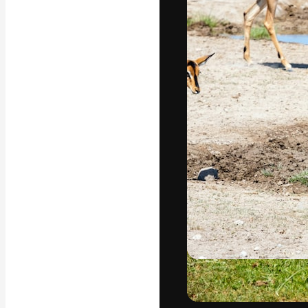
Den kreative pla
arbejde. Over 1
kreative og vir
studier.
Dansk
Copyright © 2010