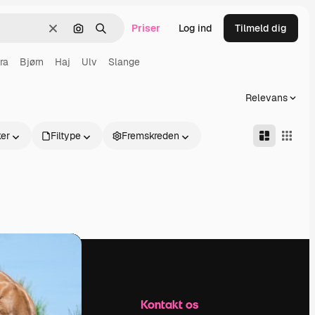
Priser
Log ind
Tilmeld dig
Klar
Søg efter billede
Søge
ra
Bjørn
Haj
Ulv
Slange
Relevans
er
Filtype
Fremskreden
Firma
Kontakt os