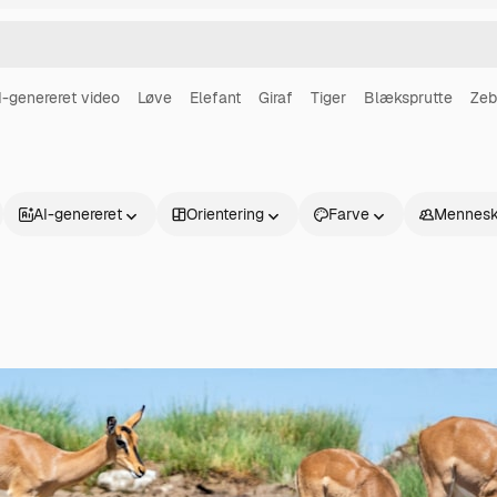
I-genereret video
Løve
Elefant
Giraf
Tiger
Blæksprutte
Zeb
AI-genereret
Orientering
Farve
Mennesk
Produkter
Kom godt i