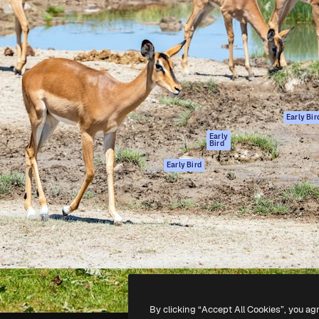
gang
tform til at skabe dit bedste
Spaces
 million abonnenter – fra
AI-assistent
Academy
ksomheder til bureauer og
AI-billedgenerator
Dokumentation
AI-videogenerator
Support
AI-
Vilkår for brug
stemmegenerator
Privatlivspolitik
Stockindhold
Originaler
Early Bir
MCP til
Cookies politik
Early
Bird
Claude/ChatGPT
Tillidscenter
Agenter
Early Bird
Partnere
API
Virksomhed
Mobilapp
Alle Magnific
værktøjer
-
2026
Freepik Company S.L.U.
Alle rettigheder forbeholdes
.
By clicking “Accept All Cookies”, you ag