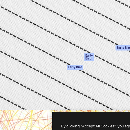
gang
tform til at skabe dit bedste
Spaces
 million abonnenter – fra
AI-assistent
Academy
ksomheder til bureauer og
AI-billedgenerator
Dokumentation
AI-videogenerator
Support
AI-
Vilkår for brug
stemmegenerator
Privatlivspolitik
Stockindhold
Originaler
Early Bir
MCP til
Cookies politik
Early
Bird
Claude/ChatGPT
Tillidscenter
Agenter
Early Bird
Partnere
API
Virksomhed
Mobilapp
Alle Magnific
værktøjer
-
2026
Freepik Company S.L.U.
Alle rettigheder forbeholdes
.
By clicking “Accept All Cookies”, you ag