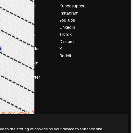
Prissætning
Kundesupport
Om os
Instagram
Reviews
YouTube
Karriere
LinkedIn
Søgetrends
TikTok
Blog
Discord
Begivenheder
X
d
Slidesgo
Reddit
Sælg indhold
Presserum
Leder du efter
magnific.ai
ree to the storing of cookies on your device to enhance site