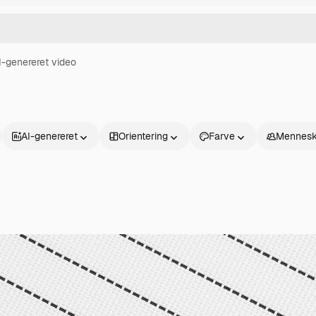
I-genereret video
AI-genereret
Orientering
Farve
Mennesk
Produkter
Kom godt i