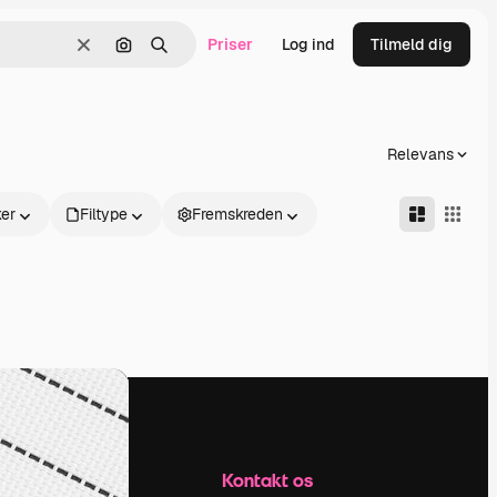
Priser
Log ind
Tilmeld dig
Klar
Søg efter billede
Søge
Relevans
er
Filtype
Fremskreden
Firma
Kontakt os