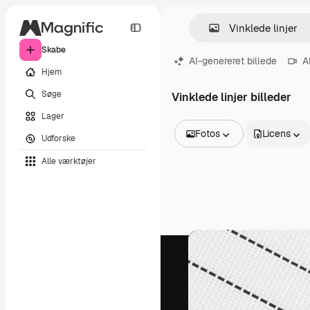
Skabe
AI-genereret billede
A
Hjem
Søge
Vinklede linjer billeder
Lager
Fotos
Licens
Udforske
Alle billeder
Alle værktøjer
Vektorer
Illustrationer
Fotos
PSD
Skabeloner
Mockups
Videoer
Optagelser
Motion graphics
Videoskabeloner
Ikoner
3D modeller
Skrifttyper