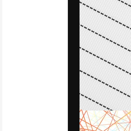
Den kreative pla
arbejde. Over 1
kreative og vir
studier.
Dansk
Copyright © 2010