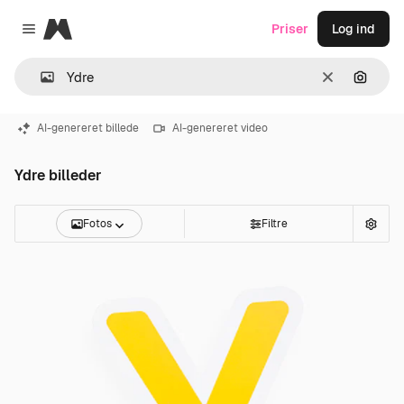
Magnific
Priser
Log ind
Close menu
Klar
Søg eft
AI-genereret billede
AI-genereret video
Ydre billeder
Fotos
Filtre