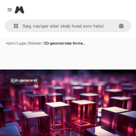
Magnific
Close menu
Søg eft
Hjem
/
Lager
/
Billeder
/
3D-geometriske forme…
AI-genereret