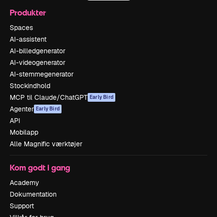
Produkter
Spaces
AI-assistent
AI-billedgenerator
AI-videogenerator
AI-stemmegenerator
Stockindhold
MCP til Claude/ChatGPT
Early Bird
Agenter
Early Bird
API
Mobilapp
Alle Magnific værktøjer
Kom godt i gang
Academy
Dokumentation
Support