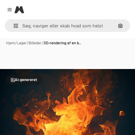
Magnific
Close menu
Søg eft
Hjem
/
Lager
/
Billeder
/
3D-rendering af en b…
AI-genereret