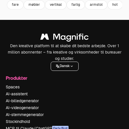
fare
møbler
vertikal
farlig
armstol
hot
i
Den kreative platform til at skabe dit bedste arbejde. Over 1
million abonnenter – fra kreative og virksomheder til bureauer
og studier.
Dansk
Produkter
Spaces
AI-assistent
AI-billedgenerator
AI-videogenerator
AI-stemmegenerator
Stockindhold
MCP til Claude/ChatGPT
Early Bird