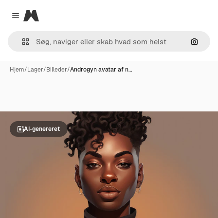
Magnific
Close menu
Søg eft
Hjem
/
Lager
/
Billeder
/
Androgyn avatar af n…
AI-genereret