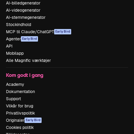
AI-billedgenerator
AI-videogenerator
AI-stemmegenerator
Stockindhold
MCP til Claude/ChatGPT
Early Bird
Agenter
Early Bird
API
Mobilapp
Alle Magnific værktøjer
Kom godt i gang
Academy
Dokumentation
Support
Vilkår for brug
Privatlivspolitik
Originaler
Early Bird
Cookies politik