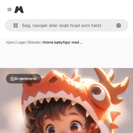
Magnific
Close menu
Søg eft
Hjem
/
Lager
/
Billeder
/
Anime babyfigur med …
AI-genereret