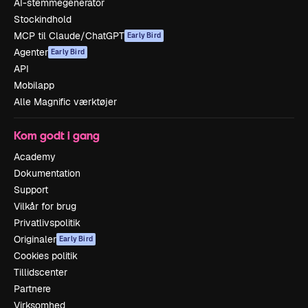
AI-stemmegenerator
Stockindhold
MCP til Claude/ChatGPT
Early Bird
Agenter
Early Bird
API
Mobilapp
Alle Magnific værktøjer
Kom godt i gang
Academy
Dokumentation
Support
Vilkår for brug
Privatlivspolitik
Originaler
Early Bird
Cookies politik
Tillidscenter
Partnere
Virksomhed