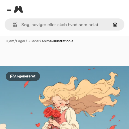
Magnific
Close menu
Søg eft
Hjem
/
Lager
/
Billeder
/
Anime-illustration a…
AI-genereret