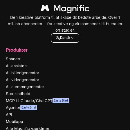
Den kreative platform til at skabe dit bedste arbejde. Over 1
million abonnenter – fra kreative og virksomheder til bureauer
og studier.
Dansk
Produkter
Spaces
AI-assistent
AI-billedgenerator
AI-videogenerator
AI-stemmegenerator
Stockindhold
MCP til Claude/ChatGPT
Early Bird
Agenter
Early Bird
API
Mobilapp
Alle Magnific værktøjer