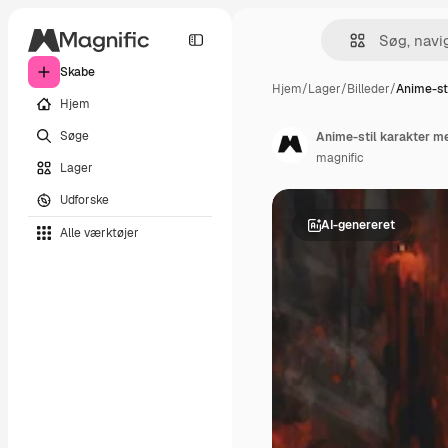
Skabe
Hjem
/
Lager
/
Billeder
/
Anime-sti
Hjem
Søge
Anime-stil karakter m
magnific
Lager
Udforske
AI-genereret
Alle værktøjer