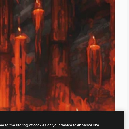
ree to the storing of cookies on your device to enhance site
jælp af vores
AI-billedgenerator.