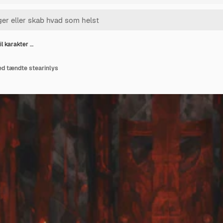
l karakter …
ed tændte stearinlys