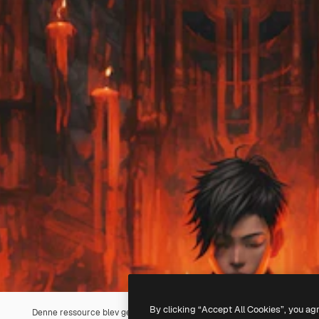
By clicking “Accept All Cookies”, you ag
Denne ressource blev genereret med
AI
. Du kan oprette din egen ved h