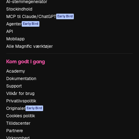
AI-stemmegenerator
Stockindhold
MCP til Claude/ChatGPT
Early Bird
Agenter
Early Bird
API
Mobilapp
Alle Magnific værktøjer
Kom godt i gang
Academy
Dokumentation
Support
Vilkår for brug
Privatlivspolitik
Originaler
Early Bird
Cookies politik
Tillidscenter
Partnere
Virksomhed