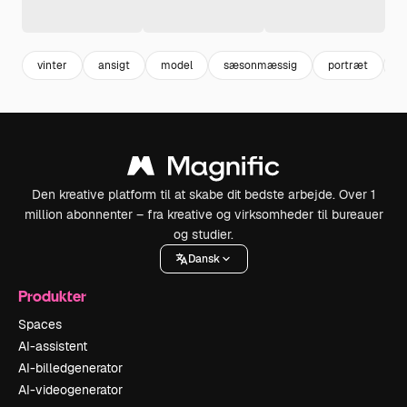
vinter
ansigt
model
sæsonmæssig
portræt
p
Den kreative platform til at skabe dit bedste arbejde. Over 1
million abonnenter – fra kreative og virksomheder til bureauer
og studier.
Dansk
Produkter
Spaces
AI-assistent
AI-billedgenerator
AI-videogenerator