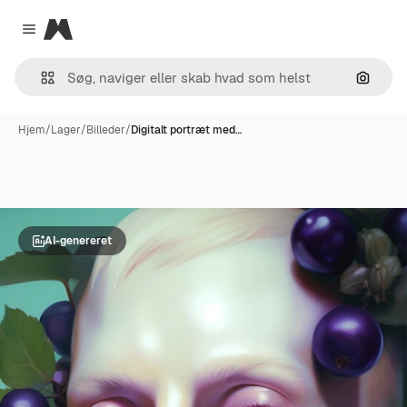
Magnific
Close menu
Søg eft
Hjem
/
Lager
/
Billeder
/
Digitalt portræt med…
AI-genereret