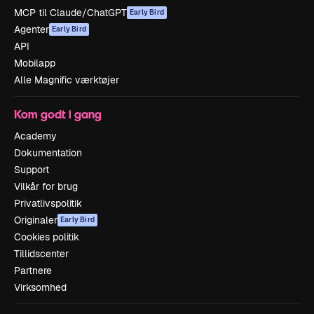
MCP til Claude/ChatGPT
Early Bird
Agenter
Early Bird
API
Mobilapp
Alle Magnific værktøjer
Kom godt i gang
Academy
Dokumentation
Support
Vilkår for brug
Privatlivspolitik
Originaler
Early Bird
Cookies politik
Tillidscenter
Partnere
Virksomhed