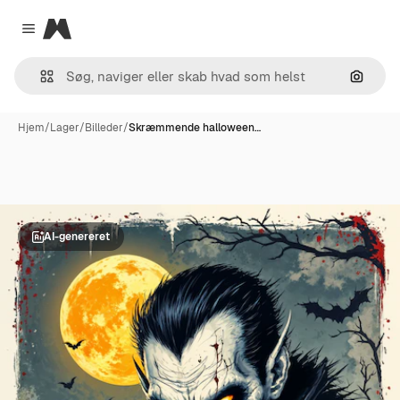
Magnific
Close menu
Søg eft
Hjem
/
Lager
/
Billeder
/
Skræmmende halloween…
AI-genereret