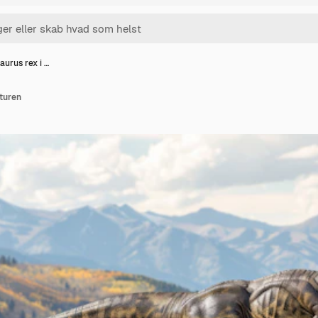
urus rex i …
turen