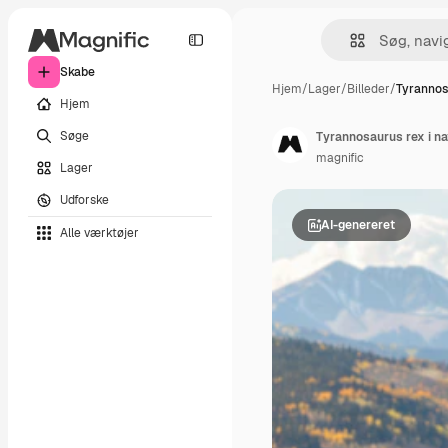
Skabe
Hjem
/
Lager
/
Billeder
/
Tyrannosa
Hjem
Søge
Tyrannosaurus rex i na
magnific
Lager
Udforske
AI-genereret
Alle værktøjer