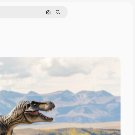
Søg efter billede
Søge