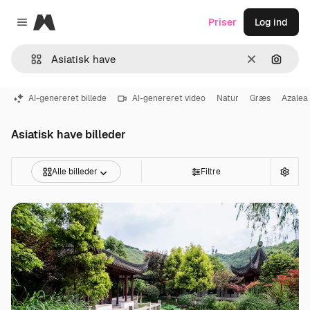
Magnific
Priser
Log ind
Close menu
Klar
Søg eft
AI-genereret billede
AI-genereret video
Natur
Græs
Azalea
Asiatisk have billeder
Alle billeder
Filtre