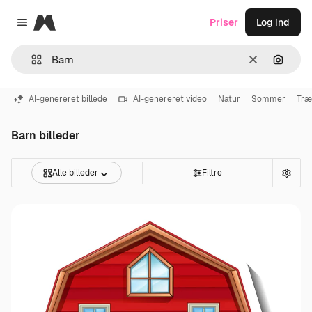
Magnific
Priser
Log ind
Close menu
Klar
Søg eft
AI-genereret billede
AI-genereret video
Natur
Sommer
Træ
Barn billeder
Alle billeder
Filtre