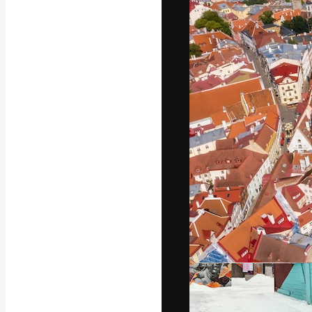
Den kreative pla
arbejde. Over 1
kreative og vir
studier.
Dansk
Copyright © 2010