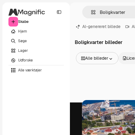
Skabe
AI-genereret billede
A
Hjem
Søge
Boligkvarter billeder
Lager
Alle billeder
Lice
Udforske
Alle billeder
Alle værktøjer
Vektorer
Illustrationer
Fotos
PSD
Skabeloner
Mockups
Videoer
Optagelser
Motion graphics
Videoskabeloner
Ikoner
3D modeller
Skrifttyper