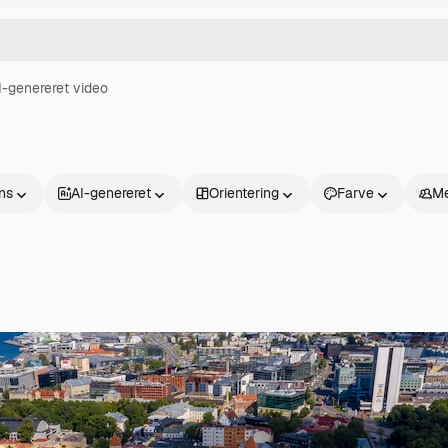
I-genereret video
ns
AI-genereret
Orientering
Farve
Me
Produkter
Kom godt i