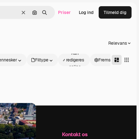
Priser
Log ind
Tilmeld dig
Klar
Søg efter billede
Søge
Relevans
Kan
nnesker
Filtype
redigeres
Fremskreden
online
Firma
Kontakt os