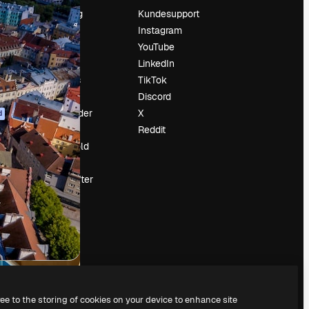
Prissætning
Kundesupport
Om os
Instagram
Reviews
YouTube
Karriere
LinkedIn
Søgetrends
TikTok
Blog
Discord
Begivenheder
X
d
Slidesgo
Reddit
Sælg indhold
Presserum
Leder du efter
magnific.ai
ree to the storing of cookies on your device to enhance site