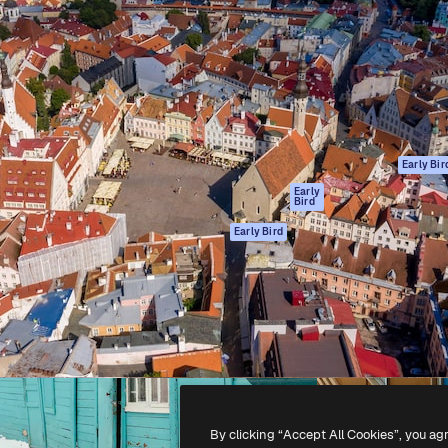
gang
tform til at skabe dit bedste
Spaces
 million abonnenter – fra
AI-assistent
Academy
ksomheder til bureauer og
AI-billedgenerator
Dokumentation
AI-videogenerator
Support
AI-
Vilkår for brug
stemmegenerator
Privatlivspolitik
Stockindhold
Originaler
Early Bir
MCP til
Cookies politik
Early
Bird
Claude/ChatGPT
Tillidscenter
Agenter
Early Bird
Partnere
API
Virksomhed
Mobilapp
Alle Magnific
værktøjer
-
2026
Freepik Company S.L.U.
Alle rettigheder forbeholdes
.
By clicking “Accept All Cookies”, you ag