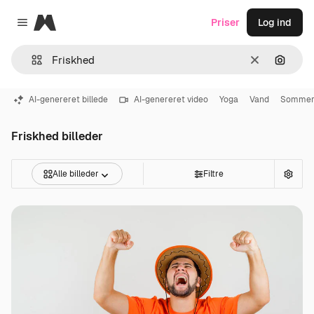
Magnific
Priser
Log ind
Close menu
Klar
Søg eft
AI-genereret billede
AI-genereret video
Yoga
Vand
Somme
Friskhed billeder
Alle billeder
Filtre