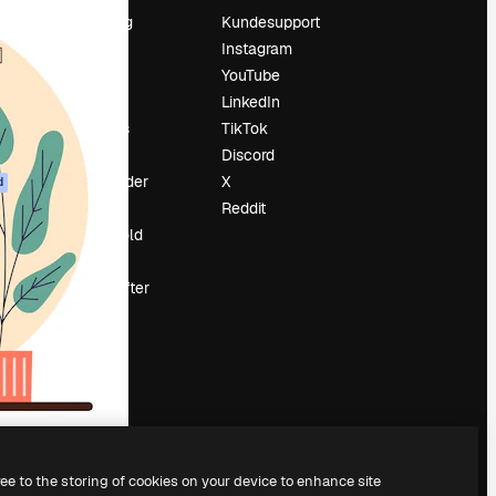
Prissætning
Kundesupport
Om os
Instagram
Reviews
YouTube
Karriere
LinkedIn
Søgetrends
TikTok
Blog
Discord
Begivenheder
X
d
Slidesgo
Reddit
Sælg indhold
Presserum
Leder du efter
magnific.ai
ree to the storing of cookies on your device to enhance site