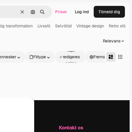
Priser
Log ind
Tilmeld dig
Klar
Søg efter billede
Søge
lig transformation
Livsstil
Selvtillid
Vintage design
Retro stil
G
Relevans
Kan
nnesker
Filtype
redigeres
Fremskreden
online
Firma
Kontakt os