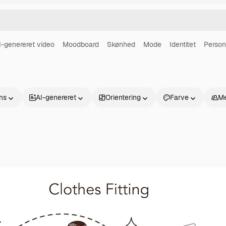
I-genereret video
Moodboard
Skønhed
Mode
Identitet
Person
ns
AI-genereret
Orientering
Farve
Me
Produkter
Kom godt i