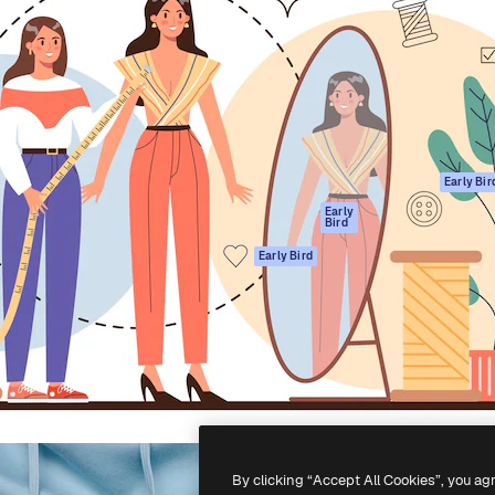
gang
tform til at skabe dit bedste
Spaces
 million abonnenter – fra
AI-assistent
Academy
ksomheder til bureauer og
AI-billedgenerator
Dokumentation
AI-videogenerator
Support
AI-
Vilkår for brug
stemmegenerator
Privatlivspolitik
Stockindhold
Originaler
Early Bir
MCP til
Cookies politik
Early
Bird
Claude/ChatGPT
Tillidscenter
Agenter
Early Bird
Partnere
API
Virksomhed
Mobilapp
Alle Magnific
værktøjer
-
2026
Freepik Company S.L.U.
Alle rettigheder forbeholdes
.
By clicking “Accept All Cookies”, you ag