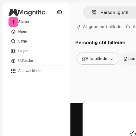
Skabe
AI-genereret billede
A
Hjem
Søge
Personlig stil billeder
Lager
Alle billeder
Lice
Udforske
Alle billeder
Alle værktøjer
Vektorer
Illustrationer
Fotos
PSD
Skabeloner
Mockups
Videoer
Optagelser
Motion graphics
Videoskabeloner
Ikoner
3D modeller
Skrifttyper