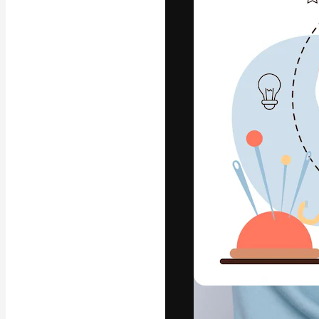
Den kreative pla
arbejde. Over 1
kreative og vir
studier.
Dansk
Copyright © 2010