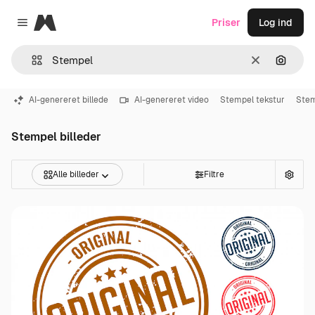
Magnific
Priser
Log ind
Close menu
Klar
Søg eft
AI-genereret billede
AI-genereret video
Stempel tekstur
Stem
Stempel billeder
Alle billeder
Filtre