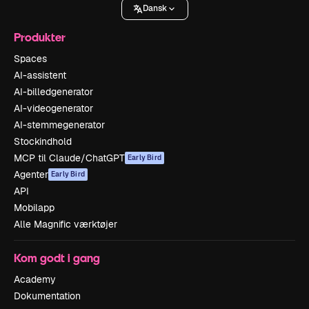
Dansk
Produkter
Spaces
AI-assistent
AI-billedgenerator
AI-videogenerator
AI-stemmegenerator
Stockindhold
MCP til Claude/ChatGPT
Early Bird
Agenter
Early Bird
API
Mobilapp
Alle Magnific værktøjer
Kom godt i gang
Academy
Dokumentation