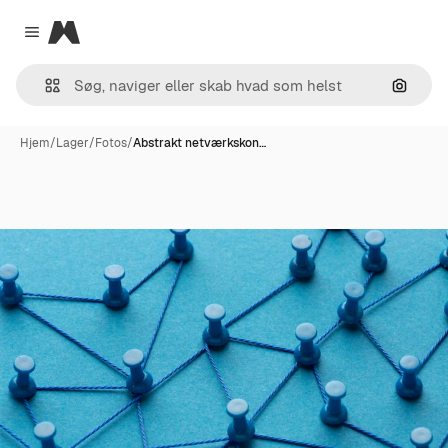
Magnific
Close menu
Søg eft
Hjem
/
Lager
/
Fotos
/
Abstrakt netværkskon…