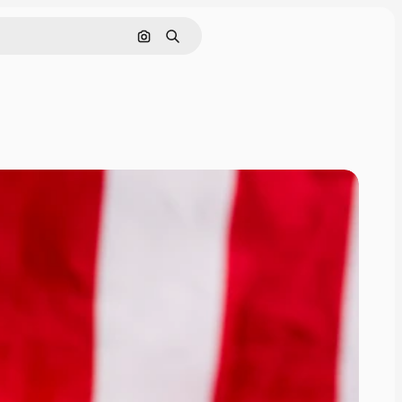
Søg efter billede
Søge