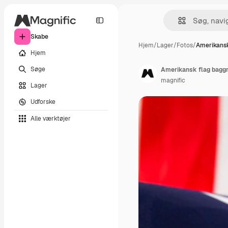
Skabe
Hjem
/
Lager
/
Fotos
/
Amerikansk
Hjem
Søge
Amerikansk flag bagg
magnific
Lager
Udforske
Alle værktøjer