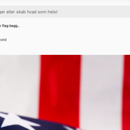
 flag bagg…
rund