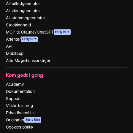
AI-billedgenerator
AI-videogenerator
AI-stemmegenerator
Stockindhold
MCP til Claude/ChatGPT
Early Bird
Agenter
Early Bird
API
Mobilapp
Alle Magnific værktøjer
Kom godt i gang
Academy
Dokumentation
Support
Vilkår for brug
Privatlivspolitik
Originaler
Early Bird
Cookies politik