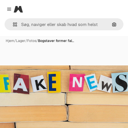
Magnific
Close menu
Søg eft
Hjem
/
Lager
/
Fotos
/
Bogstaver former fal…