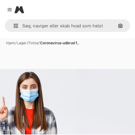
Magnific
Close menu
Søg eft
Hjem
/
Lager
/
Fotos
/
Coronavirus-udbrud f…