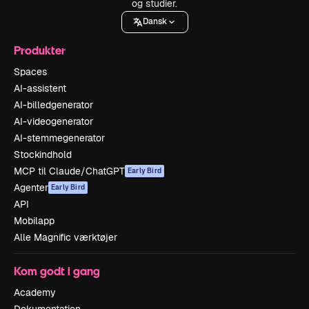
og studier.
Dansk
Produkter
Spaces
AI-assistent
AI-billedgenerator
AI-videogenerator
AI-stemmegenerator
Stockindhold
MCP til Claude/ChatGPT
Early Bird
Agenter
Early Bird
API
Mobilapp
Alle Magnific værktøjer
Kom godt i gang
Academy
Dokumentation