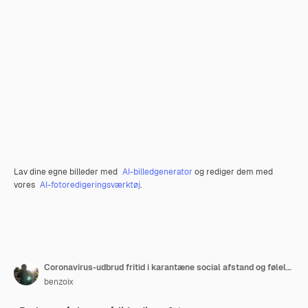
Lav dine egne billeder med
AI-billedgenerator
og rediger dem med
vores
AI-fotoredigeringsværktøj
.
Coronavirus-udbrud fritid i karantæne social afstand og følelser koncept nærbillede af sød yo
benzoix