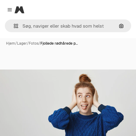
Magnific
Close menu
Søg eft
Hjem
/
Lager
/
Fotos
/
Fjollede rødhårede p…