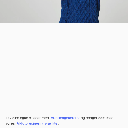
Lav dine egne billeder med
AI-billedgenerator
og rediger dem med
vores
AI-fotoredigeringsværktøj
.