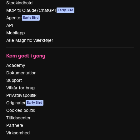
Stockindhold
MCP til Claude/ChatGPT
Early Bird
Agenter
Early Bird
API
Mobilapp
Alle Magnific værktøjer
Kom godt i gang
Academy
Dokumentation
Support
Vilkår for brug
Privatlivspolitik
Originaler
Early Bird
Cookies politik
Tillidscenter
Partnere
Virksomhed