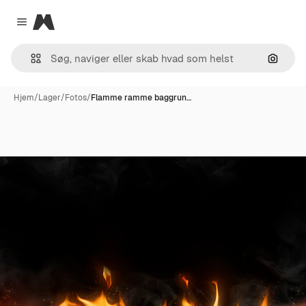
Magnific
Close menu
Søg eft
Hjem
/
Lager
/
Fotos
/
Flamme ramme baggrun…