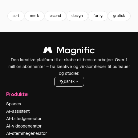
Premium
Premium
Genereret af AI
Premium
Premium
sort
mørk
brænd
design
farlig
grafisk
b
Den kreative platform til at skabe dit bedste arbejde. Over 1
million abonnenter – fra kreative og virksomheder til bureauer
og studier.
Dansk
Produkter
Spaces
AI-assistent
AI-billedgenerator
AI-videogenerator
AI-stemmegenerator