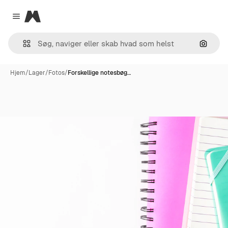
Magnific
Close menu
Søg eft
Hjem
/
Lager
/
Fotos
/
Forskellige notesbøg…