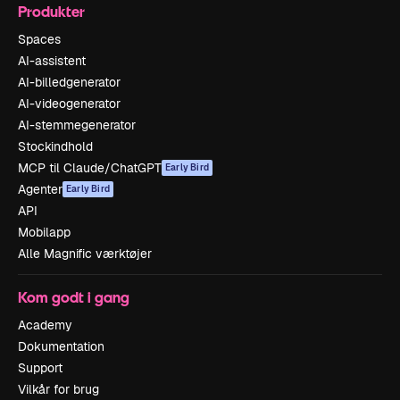
Produkter
Spaces
AI-assistent
AI-billedgenerator
AI-videogenerator
AI-stemmegenerator
Stockindhold
MCP til Claude/ChatGPT
Early Bird
Agenter
Early Bird
API
Mobilapp
Alle Magnific værktøjer
Kom godt i gang
Academy
Dokumentation
Support
Vilkår for brug