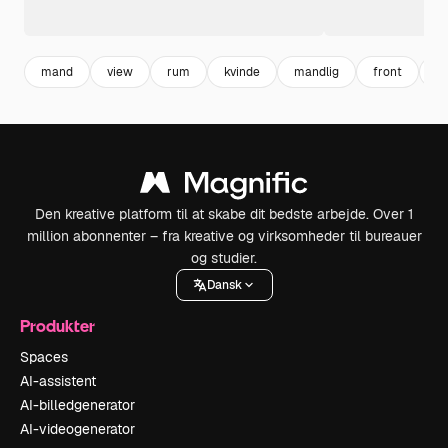
mand
view
rum
kvinde
mandlig
front
b
Den kreative platform til at skabe dit bedste arbejde. Over 1
million abonnenter – fra kreative og virksomheder til bureauer
og studier.
Dansk
Produkter
Spaces
AI-assistent
AI-billedgenerator
AI-videogenerator