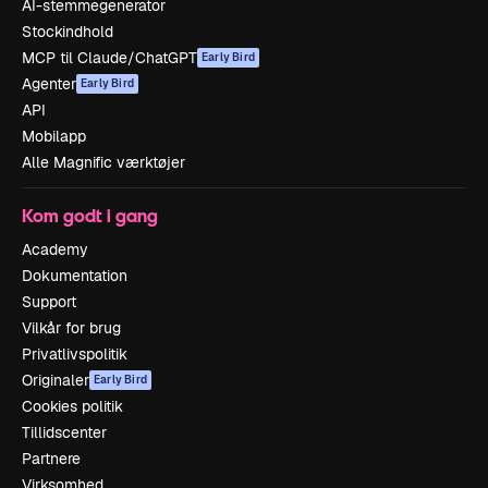
AI-stemmegenerator
Stockindhold
MCP til Claude/ChatGPT
Early Bird
Agenter
Early Bird
API
Mobilapp
Alle Magnific værktøjer
Kom godt i gang
Academy
Dokumentation
Support
Vilkår for brug
Privatlivspolitik
Originaler
Early Bird
Cookies politik
Tillidscenter
Partnere
Virksomhed