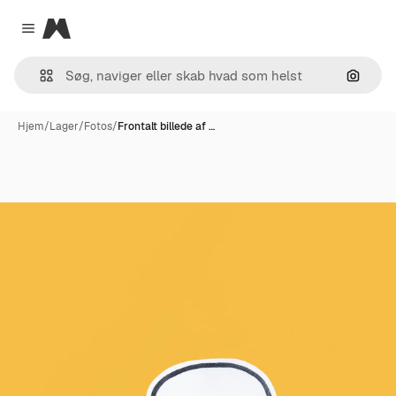
Magnific
Close menu
Søg eft
Hjem
/
Lager
/
Fotos
/
Frontalt billede af …