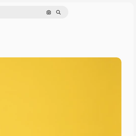
Søg efter billede
Søge