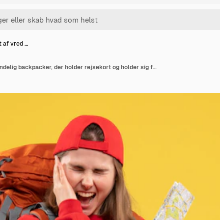
 af vred …
Frontudsigt af vred kvindelig backpacker, der holder rejsekort og holder sig for øret