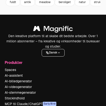
fuldt
antik
meadow
beroliget
natur
struktur
Den kreative platform til at skabe dit bedste arbejde. Over 1
million abonnenter – fra kreative og virksomheder til bureauer
og studier.
Dansk
Produkter
Spaces
AI-assistent
AI-billedgenerator
AI-videogenerator
AI-stemmegenerator
Stockindhold
MCP til Claude/ChatGPT
Early Bird