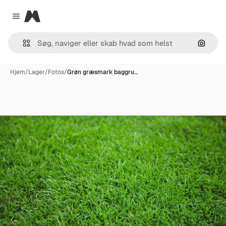
Magnific
Close menu
Søg eft
Hjem
/
Lager
/
Fotos
/
Grøn græsmark baggru…