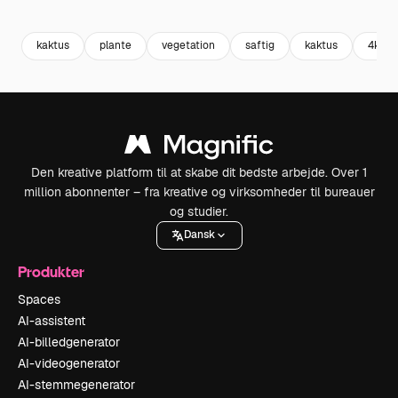
Premium
Premium
Premium
Premium
kaktus
plante
vegetation
saftig
kaktus
4k
Den kreative platform til at skabe dit bedste arbejde. Over 1
million abonnenter – fra kreative og virksomheder til bureauer
og studier.
Dansk
Produkter
Spaces
AI-assistent
AI-billedgenerator
AI-videogenerator
AI-stemmegenerator