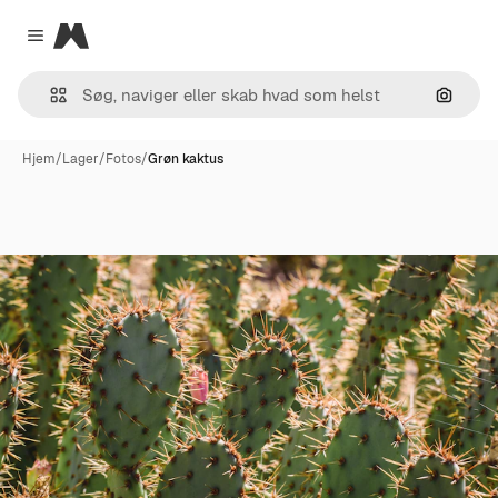
Magnific
Close menu
Søg eft
Hjem
/
Lager
/
Fotos
/
Grøn kaktus