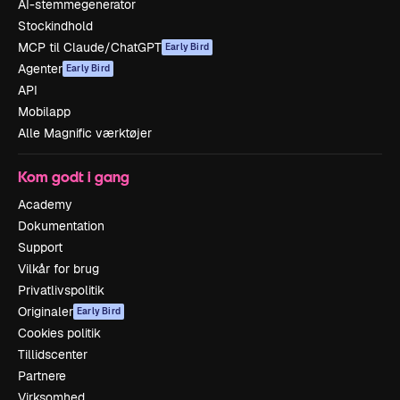
AI-stemmegenerator
Stockindhold
MCP til Claude/ChatGPT
Early Bird
Agenter
Early Bird
API
Mobilapp
Alle Magnific værktøjer
Kom godt i gang
Academy
Dokumentation
Support
Vilkår for brug
Privatlivspolitik
Originaler
Early Bird
Cookies politik
Tillidscenter
Partnere
Virksomhed