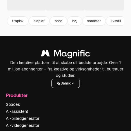
tropisk
slap af
bord
høj
sommer
livsstil
Den kreative platform til at skabe dit bedste arbejde. Over 1
million abonnenter – fra kreative og virksomheder til bureauer
og studier.
Dansk
Produkter
Spaces
AI-assistent
AI-billedgenerator
AI-videogenerator