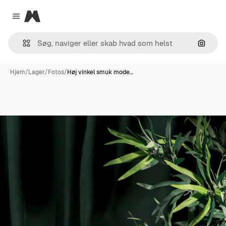
Magnific
Close menu
Søg eft
Hjem
/
Lager
/
Fotos
/
Høj vinkel smuk mode…