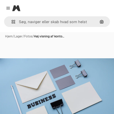
Magnific
Close menu
Søg eft
Hjem
/
Lager
/
Fotos
/
Høj visning af konto…