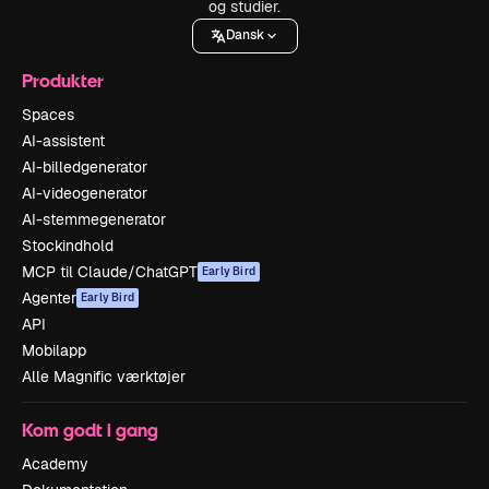
og studier.
Dansk
Produkter
Spaces
AI-assistent
AI-billedgenerator
AI-videogenerator
AI-stemmegenerator
Stockindhold
MCP til Claude/ChatGPT
Early Bird
Agenter
Early Bird
API
Mobilapp
Alle Magnific værktøjer
Kom godt i gang
Academy