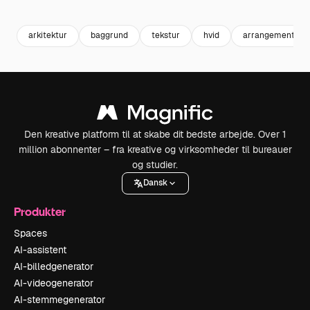
Premium
Premium
Premium
Premium
arkitektur
baggrund
tekstur
hvid
arrangement
Den kreative platform til at skabe dit bedste arbejde. Over 1
million abonnenter – fra kreative og virksomheder til bureauer
og studier.
Dansk
Produkter
Spaces
AI-assistent
AI-billedgenerator
AI-videogenerator
AI-stemmegenerator