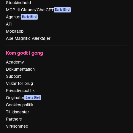
Stockindhold
MCP til Claude/ChatGPT
Early Bird
Agenter
Early Bird
API
Mobilapp
Alle Magnific værktøjer
Kom godt i gang
Academy
Dokumentation
Support
Vilkår for brug
Privatlivspolitik
Originaler
Early Bird
Cookies politik
Tillidscenter
Partnere
Virksomhed