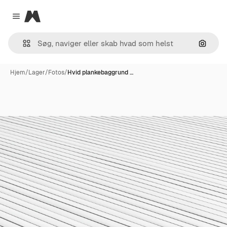
Magnific
Close menu
Søg eft
Hjem
/
Lager
/
Fotos
/
Hvid plankebaggrund …