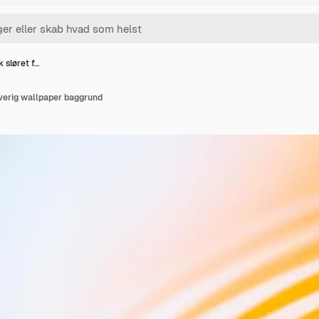
 sløret f…
verig wallpaper baggrund