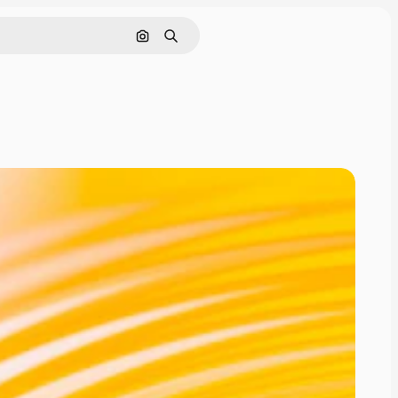
Søg efter billede
Søge