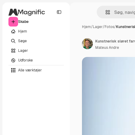
Skabe
Hjem
/
Lager
/
Fotos
/
Kunstnerisk
Hjem
Søge
Kunstnerisk sløret far
Mateus Andre
Lager
Udforske
Alle værktøjer