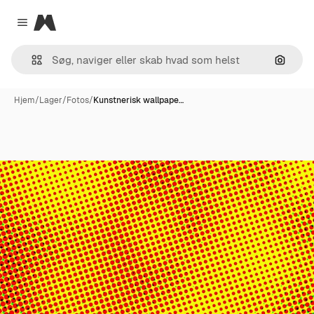
Magnific
Close menu
Søg eft
Hjem
/
Lager
/
Fotos
/
Kunstnerisk wallpape…